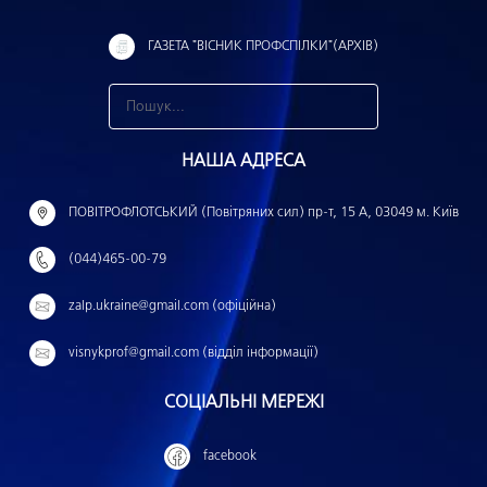
ГАЗЕТА "ВІСНИК ПРОФСПІЛКИ"(АРХІВ)
З
н
НАША АДРЕСА
а
й
ПОВІТРОФЛОТСЬКИЙ (Повітряних сил) пр-т, 15 А, 03049 м. Київ
т
(044)465-00-79
и
:
zalp.ukraine@gmail.com (офіційна)
visnykprof@gmail.com (відділ інформації)
СОЦІАЛЬНІ МЕРЕЖІ
facebook