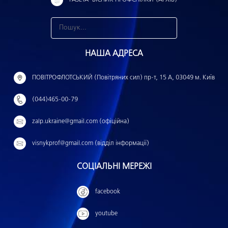
З
н
НАША АДРЕСА
а
й
ПОВІТРОФЛОТСЬКИЙ (Повітряних сил) пр-т, 15 А, 03049 м. Київ
т
(044)465-00-79
и
:
zalp.ukraine@gmail.com (офіційна)
visnykprof@gmail.com (відділ інформації)
СОЦІАЛЬНІ МЕРЕЖІ
facebook
youtube