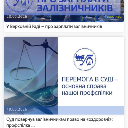
28.05.2026
#важливо
У Верховній Раді – про зарплати залізничників
19.05.2026
Суд повернув залізничникам право на «оздоровчі»:
профспілка ...