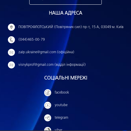
н
НАША АДРЕСА
а
й
ПОВІТРОФЛОТСЬКИЙ (Повітряних сил) пр-т, 15 А, 03049 м. Київ
т
(044)465-00-79
и
:
zalp.ukraine@gmail.com (офіційна)
visnykprof@gmail.com (відділ інформації)
СОЦІАЛЬНІ МЕРЕЖІ
facebook
youtube
telegram
viber