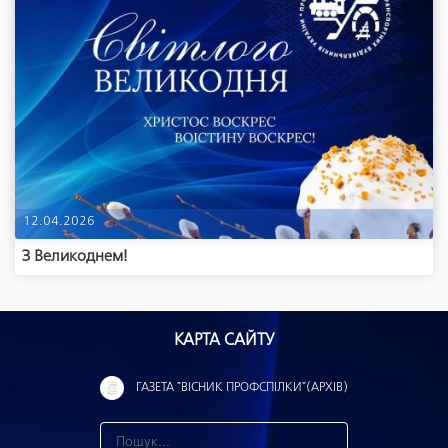
12.04.2026
З Великоднем!
КАРТА САЙТУ
ГАЗЕТА "ВІСНИК ПРОФСПІЛКИ"(АРХІВ)
З