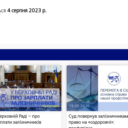
ься
4 серпня 2023 р.
05.2026
#важливо
19.05.2026
ерховній Раді – про
Суд повернув залізничника
плати залізничників
право на «оздоровчі»: