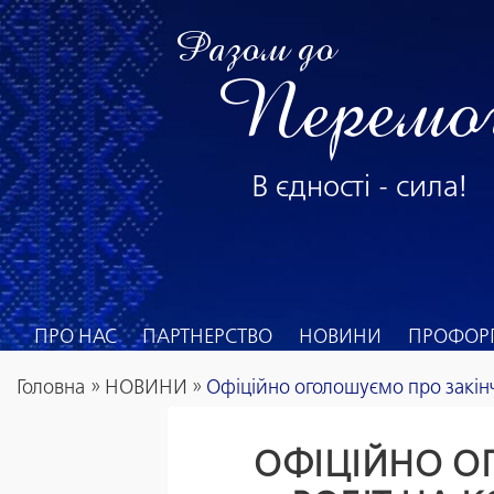
Разом до
Перемо
В єдності - сила!
ПРО НАС
ПАРТНЕРСТВО
НОВИНИ
ПРОФОРГ
Головна
»
НОВИНИ
»
Офіційно оголошуємо про закінч
ОФІЦІЙНО О