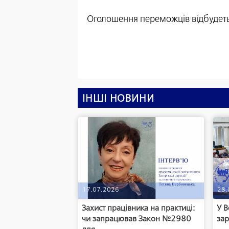
Оголошення переможців відбудет
ІНШІ НОВИНИ
17.07.2026
28.
Захист працівника на практиці:
У В
чи запрацював Закон №2980
зар