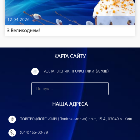
12.04.2026
З Великоднем!
КАРТА САЙТУ
ГАЗЕТА "ВІСНИК ПРОФСПІЛКИ"(АРХІВ)
З
н
НАША АДРЕСА
а
й
ПОВІТРОФЛОТСЬКИЙ (Повітряних сил) пр-т, 15 А, 03049 м. Київ
т
(044)465-00-79
и