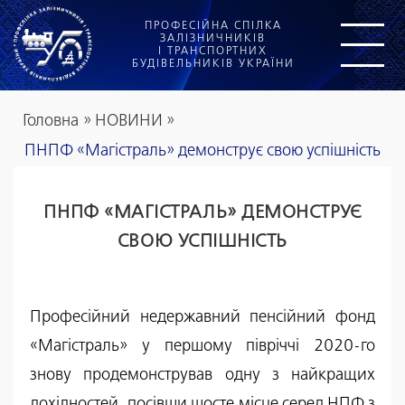
ПРОФЕСІЙНА СПІЛКА
ЗАЛІЗНИЧНИКІВ
І ТРАНСПОРТНИХ
БУДІВЕЛЬНИКІВ УКРАЇНИ
Головна
»
НОВИНИ
»
ПНПФ «Магістраль» демонструє свою успішність
ПНПФ «МАГІСТРАЛЬ» ДЕМОНСТРУЄ
СВОЮ УСПІШНІСТЬ
Професійний недержавний пенсійний фонд
«Магістраль» у першому півріччі 2020-го
знову продемонстрував одну з найкращих
дохідностей, посівши шосте місце серед НПФ з