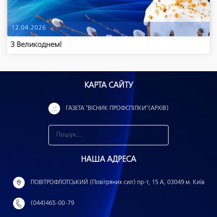
12.04.2026
З Великоднем!
КАРТА САЙТУ
ГАЗЕТА "ВІСНИК ПРОФСПІЛКИ"(АРХІВ)
З
н
НАША АДРЕСА
а
й
ПОВІТРОФЛОТСЬКИЙ (Повітряних сил) пр-т, 15 А, 03049 м. Київ
т
(044)465-00-79
и