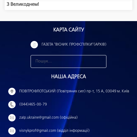
З Великоднем!
КАРТА САЙТУ
ГАЗЕТА "ВІСНИК ПРОФСПІЛКИ"(АРХІВ)
З
н
НАША АДРЕСА
а
й
ПОВІТРОФЛОТСЬКИЙ (Повітряних сил) пр-т, 15 А, 03049 м. Київ
т
(044)465-00-79
и
:
zalp.ukraine@gmail.com (офіційна)
visnykprof@gmail.com (відділ інформації)