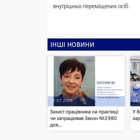
внутрішньо переміщених осіб.
ІНШІ НОВИНИ
17.07.2026
28.
Захист працівника на практиці:
У В
чи запрацював Закон №2980
зар
для...