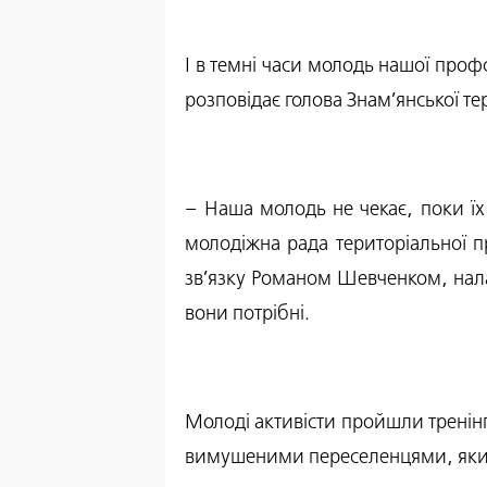
І в темні часи молодь нашої проф
розповідає голова Знам’янської те
– Наша молодь не чекає, поки їх
молодіжна рада територіальної пр
зв’язку Романом Шевченком, нала
вони потрібні.
Молоді активісти пройшли тренінг 
вимушеними переселенцями, яких 