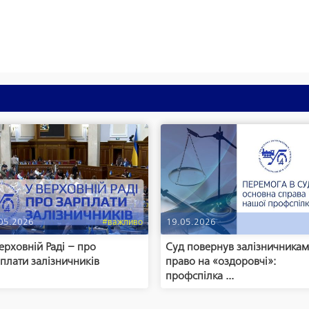
05.2026
#важливо
19.05.2026
ерховній Раді – про
Суд повернув залізничника
плати залізничників
право на «оздоровчі»:
профспілка ...