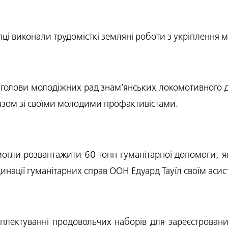
опці виконали трудомісткі земляні роботи з укріплення
и голови молодіжних рад знам’янських локомотивного д
азом зі своїми молодими профактивістами.
могли розвантажити 60 тонн гуманітарної допомоги, як
инації гуманітарних справ ООН Едуард Тауїл своїм аси
плектуванні продовольчих наборів для зареєстровани