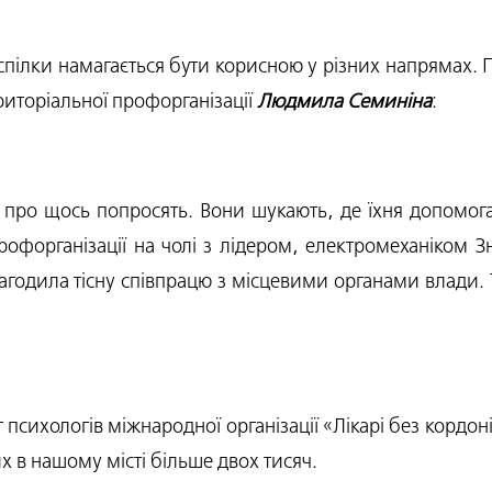
спілки намагається бути корисною у різних напрямах. П
риторіальної профорганізації
Людмила Семиніна
:
 про щось попросять. Вони шукають, де їхня допомога
офорганізації на чолі з лідером, електромеханіком Знам
годила тісну співпрацю з місцевими органами влади. Т
психологів міжнародної організації «Лікарі без кордоні
в нашому місті більше двох тисяч.