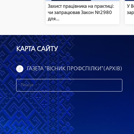
Захист працівника на практиці:
У В
чи запрацював Закон №2980
зар
для...
КАРТА САЙТУ
ГАЗЕТА "ВІСНИК ПРОФСПІЛКИ"(АРХІВ)
З
н
а
й
т
и