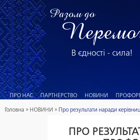
Разом до
Перемо
В єдності - сила!
ПРО НАС
ПАРТНЕРСТВО
НОВИНИ
ПРОФОРГ
Головна
»
НОВИНИ
»
Про результати наради керівниц
ПРО РЕЗУЛЬТ