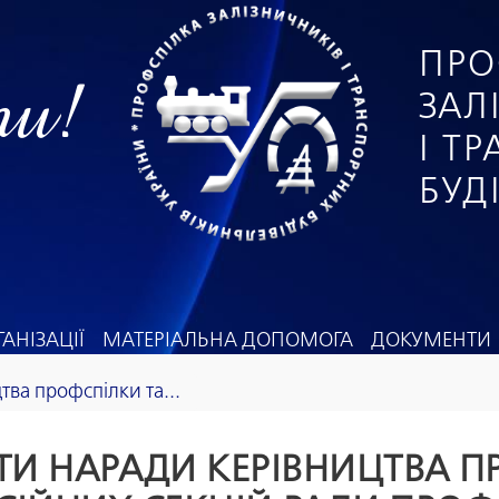
ПРО
ги!
ЗАЛ
І Т
БУД
АНІЗАЦІЇ
МАТЕРІАЛЬНА ДОПОМОГА
ДОКУМЕНТИ
тва профспілки та...
АТИ НАРАДИ КЕРІВНИЦТВА П