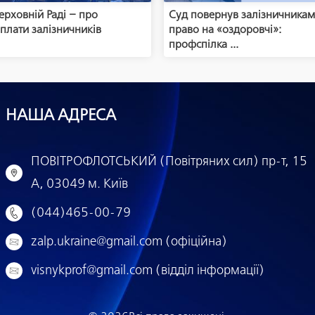
ерховній Раді – про
Суд повернув залізничника
плати залізничників
право на «оздоровчі»:
профспілка ...
НАША АДРЕСА
ПОВІТРОФЛОТСЬКИЙ (Повітряних сил) пр-т, 15
А, 03049 м. Київ
(044)465-00-79
zalp.ukraine@gmail.com (офіційна)
visnykprof@gmail.com (відділ інформації)