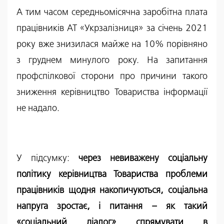
А тим часом середньомісячна заробітна плата
працівників АТ «Укрзалізниця» за січень 2021
року вже знизилася майже на 10% порівняно
з груднем минулого року. На запитання
профспілкової сторони про причини такого
зниження керівництво Товариства інформації
не надало.
У підсумку:
через невиважену соціальну
політику керівництва Товариства проблеми
працівників щодня накопичуються, соціальна
напруга зростає, і питання – як такий
«соціальний діалог» спрямувати в