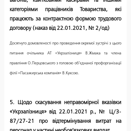
вагонів, квитковими касирами та іншими
категоріями працівників Товариства, які
працюють за контрактною формою трудового
договору (наказ від 22.01.2021, № 2/од)
Досягнуто домовленості про проведення окремої зустрічі з цього
питання очільника АТ «Укрзалізниця» В.Жмака та члена
правління О.Перцовського з головою об’єднаної профорганізації
філії «Пасажирська компанія» В.Куксою.
5. Щодо скасування неправомірної вказівки
«Укрзалізниця» від 22.01.2021 р., № Ц/3-
87/27-21 про відтермінування витрат на
персонал у частині необов’язкових виплат