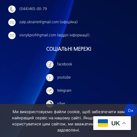
т
(044)465-00-79
и
:
zalp.ukraine@gmail.com (офіційна)
visnykprof@gmail.com (відділ інформації)
СОЦІАЛЬНІ МЕРЕЖІ
facebook
youtube
telegram
viber
Ок
Ми використовуємо файли cookie, щоб забезпечити вам
найкращий сервіс на нашому сайті. Якщо ви продовжите
Всі права захищені.
UK
користуватися цим сайтом, ми вважатимемо, що ви ним
© 2026
задоволені.