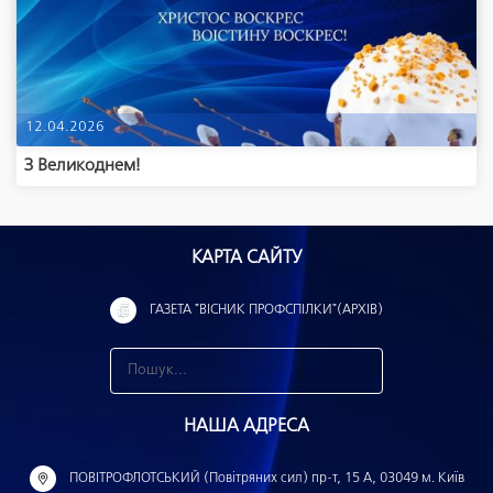
12.04.2026
З Великоднем!
КАРТА САЙТУ
ГАЗЕТА "ВІСНИК ПРОФСПІЛКИ"(АРХІВ)
З
н
НАША АДРЕСА
а
й
ПОВІТРОФЛОТСЬКИЙ (Повітряних сил) пр-т, 15 А, 03049 м. Київ