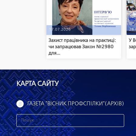
17.07.2026
28.
Захист працівника на практиці:
У В
чи запрацював Закон №2980
зар
для...
КАРТА САЙТУ
ГАЗЕТА "ВІСНИК ПРОФСПІЛКИ"(АРХІВ)
З
н