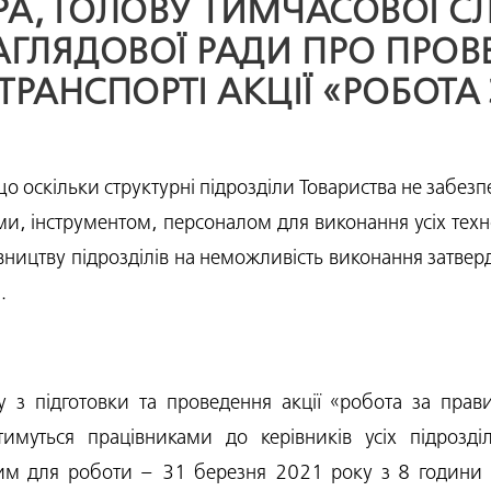
РА, ГОЛОВУ ТИМЧАСОВОЇ СЛІ
АГЛЯДОВОЇ РАДИ ПРО ПРОВ
ТРАНСПОРТІ АКЦІЇ «РОБОТА
що оскільки структурні підрозділи Товариства не забезп
и, інструментом, персоналом для виконання усіх техно
вництву підрозділів на неможливість виконання затвер
і.
у з підготовки та проведення акції «робота за пра
тимуться працівниками до керівників усіх підрозді
ним для роботи – 31 березня 2021 року з 8 години