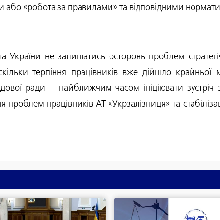
ями або «робота за правилами» та відповідними нормат
 України не залишатись осторонь проблем стратегіч
кільки терпіння працівників вже дійшло крайньої ме
лядової ради – найближчим часом ініціювати зустріч 
я проблем працівників АТ «Укрзалізниця» та стабіліза