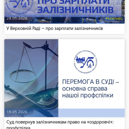
28.05.2026
#важливо
У Верховній Раді – про зарплати залізничників
19.05.2026
Суд повернув залізничникам право на «оздоровчі»:
профспілка ...