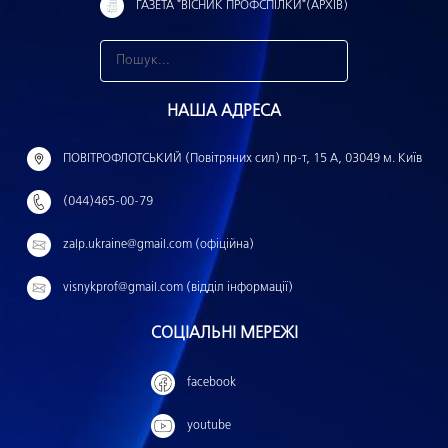
ГАЗЕТА "ВІСНИК ПРОФСПІЛКИ"(АРХІВ)
З
н
НАША АДРЕСА
а
й
ПОВІТРОФЛОТСЬКИЙ (Повітряних сил) пр-т, 15 А, 03049 м. Київ
т
(044)465-00-79
и
:
zalp.ukraine@gmail.com (офіційна)
visnykprof@gmail.com (відділ інформації)
СОЦІАЛЬНІ МЕРЕЖІ
facebook
youtube