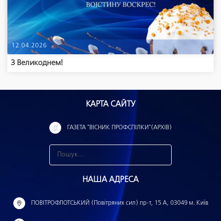
12.04.2026
З Великоднем!
КАРТА САЙТУ
ГАЗЕТА "ВІСНИК ПРОФСПІЛКИ"(АРХІВ)
З
н
НАША АДРЕСА
а
й
ПОВІТРОФЛОТСЬКИЙ (Повітряних сил) пр-т, 15 А, 03049 м. Київ
т