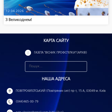
12.04.2026
З Великоднем!
КАРТА САЙТУ
ГАЗЕТА "ВІСНИК ПРОФСПІЛКИ"(АРХІВ)
З
н
НАША АДРЕСА
а
й
ПОВІТРОФЛОТСЬКИЙ (Повітряних сил) пр-т, 15 А, 03049 м. Київ
т
(044)465-00-79
и