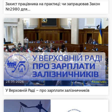
Захист працівника на практиці: чи запрацював Закон
№2980 для...
28.05.2026
#важливо
У Верховній Раді – про зарплати залізничників