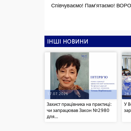
 Співчуваємо! Пам’ятаємо! В
ІНШІ НОВИНИ
17.07.2026
28.
Захист працівника на практиці:
У В
чи запрацював Закон №2980
зар
для...