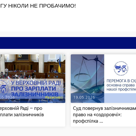
ОРОГУ НІКОЛИ НЕ ПРОБАЧИМО!
05.2026
#важливо
19.05.2026
ерховній Раді – про
Суд повернув залізничника
плати залізничників
право на «оздоровчі»:
профспілка ...