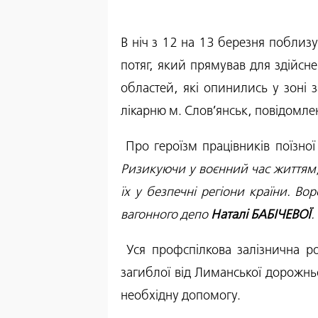
В ніч з 12 на 13 березня поблизу
потяг, який прямував для здійсн
областей, які опинились у зоні 
лікарню м. Слов’янськ, повідомле
 Про героїзм працівників поїзн
Ризикуючи у воєнний час життям, 
їх у безпечні регіони країни. Во
вагонного депо 
Наталі БАБІЧЕВОЇ
.
 Уся профспілкова залізнична родина доєднується до слів співчуття з приводу трагічної загибелі залізничниці. Родині 
загиблої від Лиманської дорожньо
необхідну допомогу. 