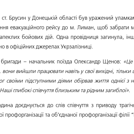
 ст. Брусин у Донецькій області був уражений уламка
ення евакуаційного рейсу до м. Лиман, щоб забрати ме
запеклих бойових дій. Одна провідниця загинула, інша
но в офіційних джерелах Укрзалізниці.
ої бригади – начальник поїзда Олександр Щенов: 
«Це 
вони вийшли працювати навіть у свої вихідні, тільки
рог своїми підступними діями обірвав життя однієї з 
 Наші глибокі співчуття близьким та рідним загиблої».
ї профорганізації та об’єднаної профорганізації філії 