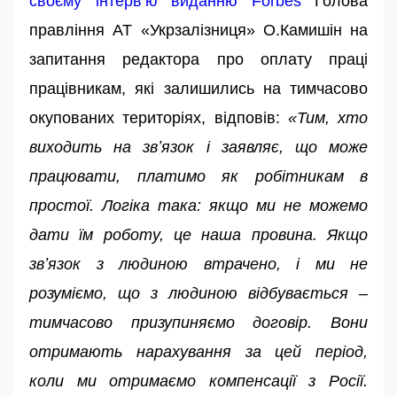
своєму інтерв’ю виданню Forbes
Голова
правління АТ «Укрзалізниця» О.Камишін на
запитання редактора про оплату праці
працівникам, які залишились на тимчасово
окупованих територіях, відповів:
«Тим, хто
виходить на звʼязок і заявляє, що може
працювати, платимо як робітникам в
простої. Логіка така: якщо ми не можемо
дати їм роботу, це наша провина. Якщо
звʼязок з людиною втрачено, і ми не
розуміємо, що з людиною відбувається –
тимчасово призупиняємо договір. Вони
отримають нарахування за цей період,
коли ми отримаємо компенсації з Росії.