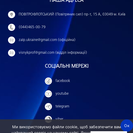
НАША АДРЕСА
а
й
ПОВІТРОФЛОТСЬКИЙ (Повітряних сил) пр-т, 15 А, 03049 м. Київ
т
(044)465-00-79
и
:
zalp.ukraine@gmail.com (офіційна)
visnykprof@gmail.com (відділ інформації)
СОЦІАЛЬНІ МЕРЕЖІ
facebook
youtube
telegram
viber
Ок
Ми використовуємо файли cookie, щоб забезпечити вам
найкращий сервіс на нашому сайті. Якщо ви продовжите