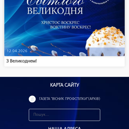
12.04.2026
З Великоднем!
КАРТА САЙТУ
ГАЗЕТА "ВІСНИК ПРОФСПІЛКИ"(АРХІВ)
З
н