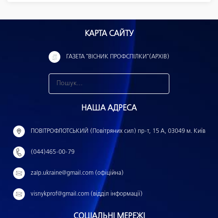
КАРТА САЙТУ
ГАЗЕТА "ВІСНИК ПРОФСПІЛКИ"(АРХІВ)
З
н
НАША АДРЕСА
а
й
ПОВІТРОФЛОТСЬКИЙ (Повітряних сил) пр-т, 15 А, 03049 м. Київ
т
(044)465-00-79
и
:
zalp.ukraine@gmail.com (офіційна)
visnykprof@gmail.com (відділ інформації)
СОЦІАЛЬНІ МЕРЕЖІ