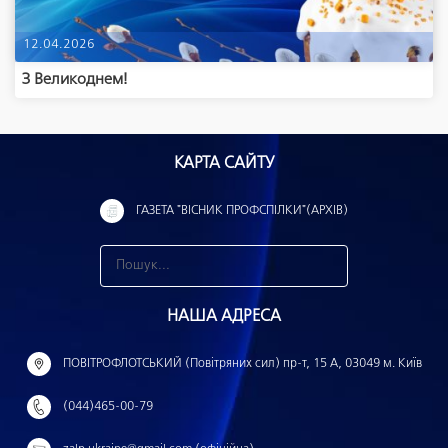
12.04.2026
З Великоднем!
КАРТА САЙТУ
ГАЗЕТА "ВІСНИК ПРОФСПІЛКИ"(АРХІВ)
З
н
НАША АДРЕСА
а
й
ПОВІТРОФЛОТСЬКИЙ (Повітряних сил) пр-т, 15 А, 03049 м. Київ
т
(044)465-00-79
и