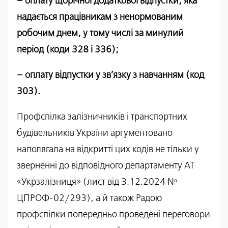
– оплату щорічної додаткової відпустки, яка
надається працівникам з ненормованим
робочим днем, у тому числі за минулий
період (коди 328 і 336);
– оплату відпустки у зв’язку з навчанням (код
303).
Профспілка залізничників і транспортних
будівельників України аргументовано
наполягала на відкритті цих кодів не тільки у
зверненні до відповідного департаменту АТ
«Укрзалізниця» (лист від 3.12.2024 №
ЦПРОФ-02/293), а й також Радою
профспілки попередньо проведені переговори