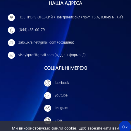
НАША АДРЕСА
а
й
ПОВІТРОФЛОТСЬКИЙ (Повітряних сил) пр-т, 15 А, 03049 м. Київ
т
(044)465-00-79
и
:
zalp.ukraine@gmail.com (офіційна)
visnykprof@gmail.com (відділ інформації)
СОЦІАЛЬНІ МЕРЕЖІ
facebook
youtube
telegram
viber
Ок
Ми використовуємо файли cookie, щоб забезпечити вам