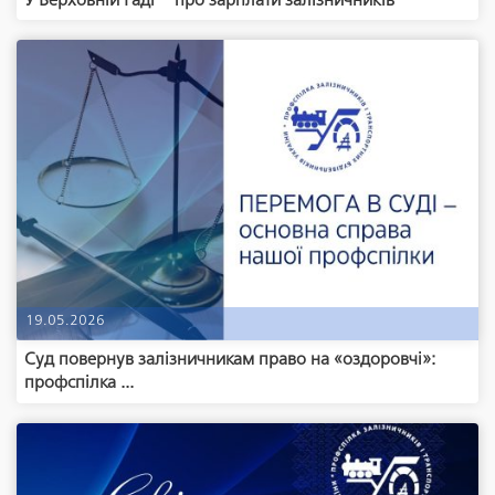
У Верховній Раді – про зарплати залізничників
19.05.2026
Суд повернув залізничникам право на «оздоровчі»:
профспілка ...