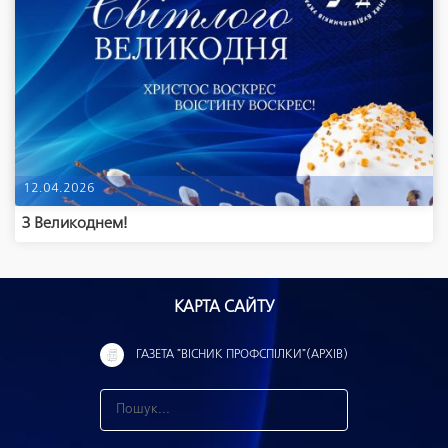
12.04.2026
З Великоднем!
КАРТА САЙТУ
ГАЗЕТА "ВІСНИК ПРОФСПІЛКИ"(АРХІВ)
З
н