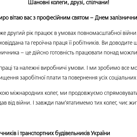
Шановні колеги, друзі, спілчани!
ро вітаю вас з професійним святом – Днем залізнични
же другий рік працює в умовах повномасштабної війни. 
амовіддана та героїчна праця її робітників. Ви доводи
ничника – це дійсно готовність працювати понад можли
у праці та належні виробничі умови. І ми зробимо все 
щення заробітної плати та повернення усіх соціальних пі
ою міжнародних колег, ми продовжуємо спрямовувати ї
ав від війни. І завжди пам’ятатимемо тих колег, чиє жи
чників і транспортних будівельників України