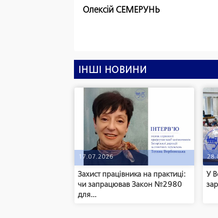
Олексій СЕМЕРУНЬ
ІНШІ НОВИНИ
17.07.2026
28.
Захист працівника на практиці:
У В
чи запрацював Закон №2980
зар
для...