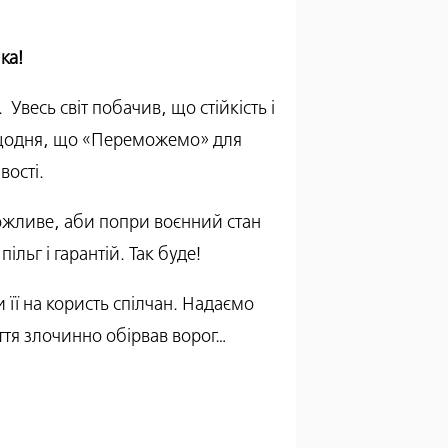
ка!
Увесь світ побачив, що стійкість і
те щодня, що «Переможемо» для
вості.
можливе, аби попри воєнний стан
льг і гарантій. Так буде!
ї на користь спілчан. Надаємо
ття злочинно обірвав ворог…