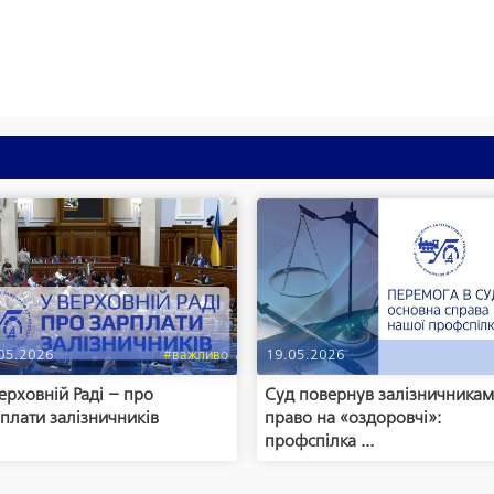
05.2026
#важливо
19.05.2026
ерховній Раді – про
Суд повернув залізничника
плати залізничників
право на «оздоровчі»:
профспілка ...