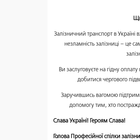
Щи
Залізничний транспорт в Україні в
незламність залізниці – це с
заліз
Ви заслуговуєте на гідну оплат
добитися чергового підви
Заручившись вагомою підтримк
допомогу тим, хто постражд
Слава Україні! Героям Слава!
Голова Професійної спілки залізни