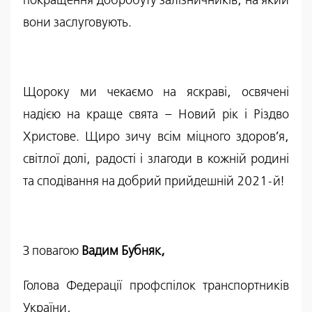
покращення добробуту залізничників, на який
вони заслуговують.
Щороку ми чекаємо на яскраві, освячені
надією на краще свята – Новий рік і Різдво
Христове. Щиро зичу всім міцного здоров’я,
світлої долі, радості і злагоди в кожній родині
та сподівання на добрий прийдешній 2021-й!
З повагою
Вадим Бубняк,
Голова Федерації профспілок транспортників
України,