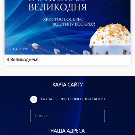
12.04.2026
З Великоднем!
КАРТА САЙТУ
ГАЗЕТА "ВІСНИК ПРОФСПІЛКИ"(АРХІВ)
З
н
НАША АДРЕСА
а