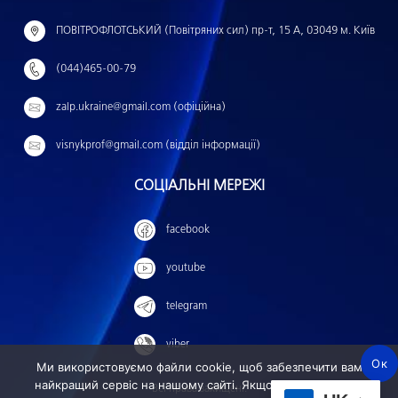
й
ПОВІТРОФЛОТСЬКИЙ (Повітряних сил) пр-т, 15 А, 03049 м. Київ
т
(044)465-00-79
и
:
zalp.ukraine@gmail.com (офіційна)
visnykprof@gmail.com (відділ інформації)
СОЦІАЛЬНІ МЕРЕЖІ
facebook
youtube
telegram
viber
Ок
Ми використовуємо файли cookie, щоб забезпечити вам
найкращий сервіс на нашому сайті. Якщо ви продовжите
Всі права захищені.