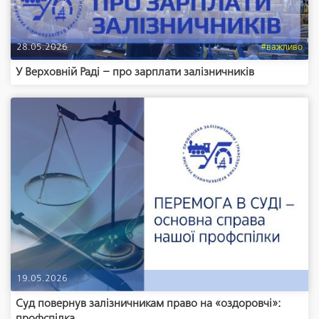
28.05.2026
#важливо
У Верховній Раді – про зарплати залізничників
19.05.2026
Суд повернув залізничникам право на «оздоровчі»:
профспілка ...