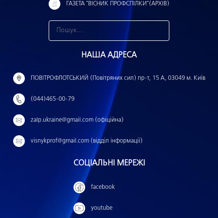
ГАЗЕТА "ВІСНИК ПРОФСПІЛКИ"(АРХІВ)
З
н
НАША АДРЕСА
а
й
ПОВІТРОФЛОТСЬКИЙ (Повітряних сил) пр-т, 15 А, 03049 м. Київ
т
(044)465-00-79
и
:
zalp.ukraine@gmail.com (офіційна)
visnykprof@gmail.com (відділ інформації)
СОЦІАЛЬНІ МЕРЕЖІ
facebook
youtube