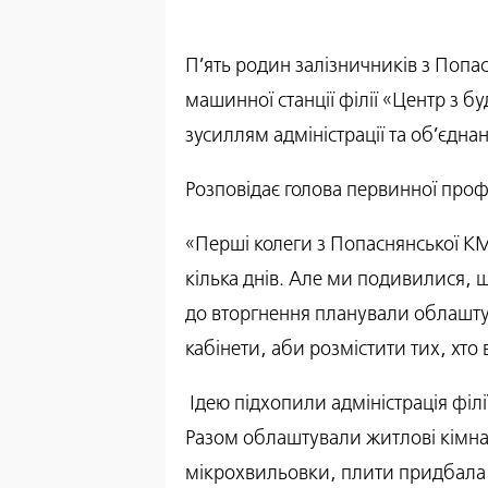
П’ять родин залізничників з Попа
машинної станції філії «Центр з б
зусиллям адміністрації та об’єднан
Розповідає голова первинної проф
«Перші колеги з Попаснянської КМ
кілька днів. Але ми подивилися,
до вторгнення планували облаштув
кабінети, аби розмістити тих, хто 
Ідею підхопили адміністрація філі
Разом облаштували житлові кімна
мікрохвильовки, плити придбала о