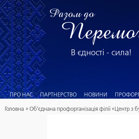
Разом до
Перемо
В єдності - сила!
ПРО НАС
ПАРТНЕРСТВО
НОВИНИ
ПРОФОРГ
Головна
»
Об’єднана профорганізація філії «Центр з б