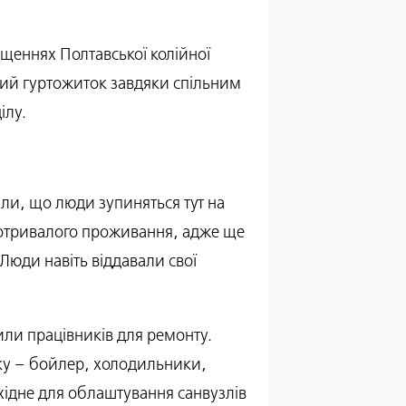
іщеннях Полтавської колійної
чний гуртожиток завдяки спільним
ілу.
али, що люди зупиняться тут на
готривалого проживання, адже ще
Люди навіть віддавали свої
или працівників для ремонту.
іку – бойлер, холодильники,
хідне для облаштування санвузлів