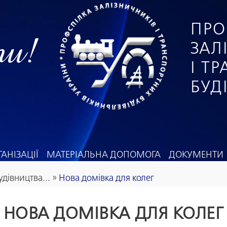
ПРО
ги!
ЗАЛ
І Т
БУД
АНІЗАЦІЇ
МАТЕРІАЛЬНА ДОПОМОГА
ДОКУМЕНТИ
удівництва...
»
Нова домівка для колег
НОВА ДОМІВКА ДЛЯ КОЛЕГ