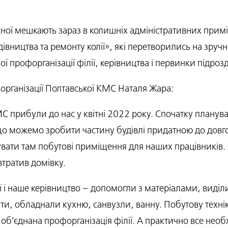
сної мешкають зараз в колишніх адміністративних прим
удівництва та ремонту колії», які перетворились на зру
ої профорганізації філії, керівництва і первинки підрозд
організації Полтавської КМС Наталя Жара:
С прибули до нас у квітні 2022 року. Спочатку планув
 що можемо зробити частину будівлі придатною до дов
ати там побутові приміщення для наших працівників. 
втратив домівку.
ї і наше керівництво – допомогли з матеріалами, виділ
ти, обладнали кухню, санвузли, ванну. Побутову техн
б’єднана профорганізація філії. А практично все необ