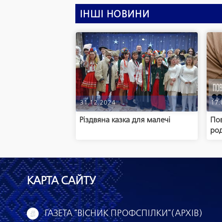
ІНШІ НОВИНИ
31.12.2024
17.
Різдвяна казка для малечі
Пов
ро
КАРТА САЙТУ
ГАЗЕТА "ВІСНИК ПРОФСПІЛКИ"(АРХІВ)