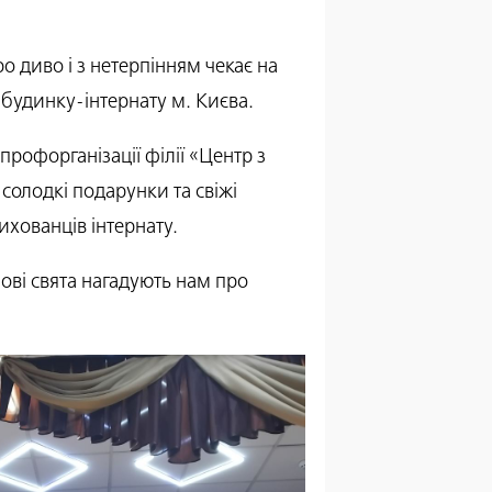
 диво і з нетерпінням чекає на
будинку-інтернату м. Києва.
профорганізації філії «Центр з
 солодкі подарунки та свіжі
ихованців інтернату.
имові свята нагадують нам про