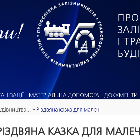
ПРО
ги!
ЗАЛ
І Т
БУД
АНІЗАЦІЇ
МАТЕРІАЛЬНА ДОПОМОГА
ДОКУМЕНТИ
удівництва...
»
Різдвяна казка для малечі
РІЗДВЯНА КАЗКА ДЛЯ МАЛЕЧ