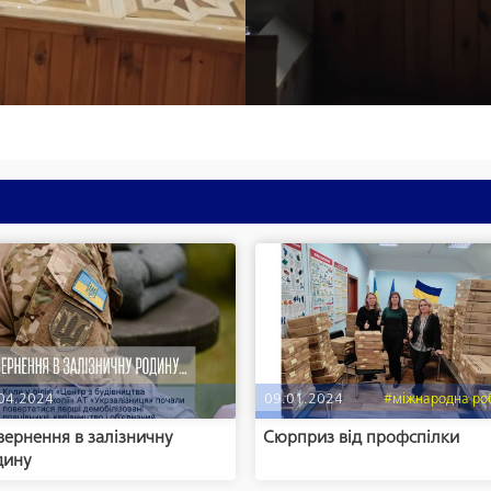
04.2024
09.01.2024
#міжнародна ро
ернення в залізничну
Сюрприз від профспілки
дину