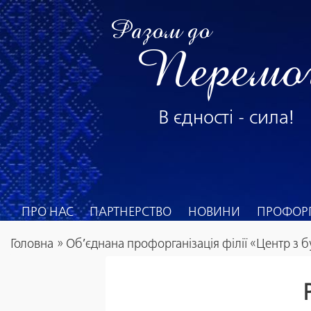
Разом до
Перемо
В єдності - сила!
ПРО НАС
ПАРТНЕРСТВО
НОВИНИ
ПРОФОРГ
Головна
»
Об’єднана профорганізація філії «Центр з б