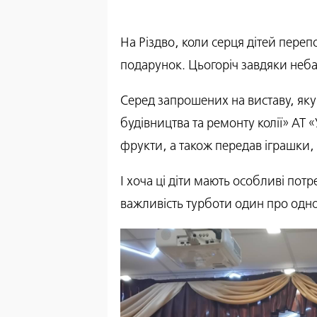
На Різдво, коли серця дітей пере
подарунок. Цьогоріч завдяки неба
Серед запрошених на виставу, яку п
будівництва та ремонту колії» АТ «
фрукти, а також передав іграшки, 
І хоча ці діти мають особливі потр
важливість турботи один про одно