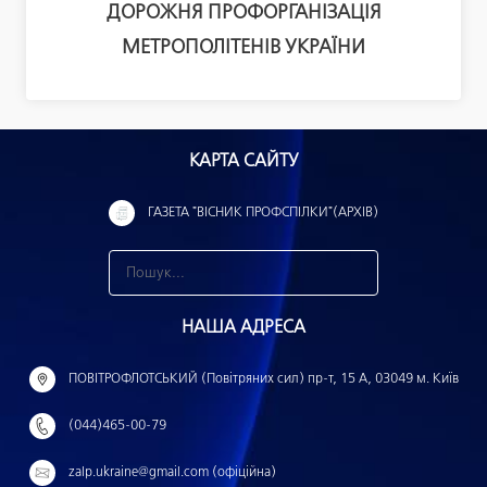
ДОРОЖНЯ ПРОФОРГАНІЗАЦІЯ
МЕТРОПОЛІТЕНІВ УКРАЇНИ
КАРТА САЙТУ
ГАЗЕТА "ВІСНИК ПРОФСПІЛКИ"(АРХІВ)
З
н
НАША АДРЕСА
а
й
ПОВІТРОФЛОТСЬКИЙ (Повітряних сил) пр-т, 15 А, 03049 м. Київ
т
(044)465-00-79
и
:
zalp.ukraine@gmail.com (офіційна)