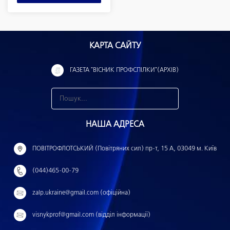
КАРТА САЙТУ
ГАЗЕТА "ВІСНИК ПРОФСПІЛКИ"(АРХІВ)
З
н
НАША АДРЕСА
а
й
ПОВІТРОФЛОТСЬКИЙ (Повітряних сил) пр-т, 15 А, 03049 м. Київ
т
(044)465-00-79
и
:
zalp.ukraine@gmail.com (офіційна)
visnykprof@gmail.com (відділ інформації)