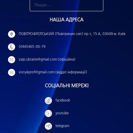
З
н
НАША АДРЕСА
а
й
ПОВІТРОФЛОТСЬКИЙ (Повітряних сил) пр-т, 15 А, 03049 м. Київ
т
(044)465-00-79
и
:
zalp.ukraine@gmail.com (офіційна)
visnykprof@gmail.com (відділ інформації)
СОЦІАЛЬНІ МЕРЕЖІ
facebook
youtube
telegram