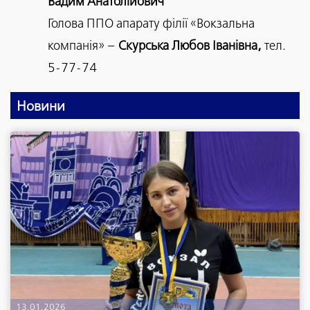
Вадим Анатолійович
Голова ППО апарату філії «Вокзальна
компанія» –
Скурська Любов Іванівна,
тел.
5-77-74
Новини
13.01.2026