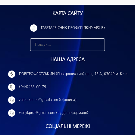
КАРТА САЙТУ
ГАЗЕТА "ВІСНИК ПРОФСПІЛКИ"(АРХІВ)
З
н
НАША АДРЕСА
а
й
ПОВІТРОФЛОТСЬКИЙ (Повітряних сил) пр-т, 15 А, 03049 м. Київ
т
(044)465-00-79
и
:
zalp.ukraine@gmail.com (офіційна)
visnykprof@gmail.com (відділ інформації)
СОЦІАЛЬНІ МЕРЕЖІ