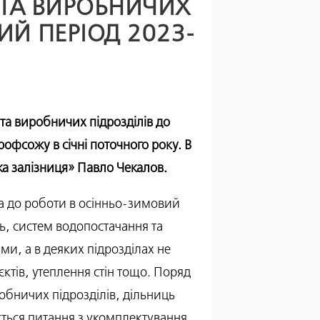
» ТА ВИРОБНИЧИХ
ИЙ ПЕРІОД 2023-
 та
виробничих підрозділів до
офсожу в січні поточного року. В
ька залізниця» Павло Чекалов.
ва до роботи в осінньо-зимовий
, систем водопостачання та
ми, а в деяких підрозділах не
ктів, утеплення стін тощо. Поряд
робничих підрозділів, дільниць
ться питання з укомплектування