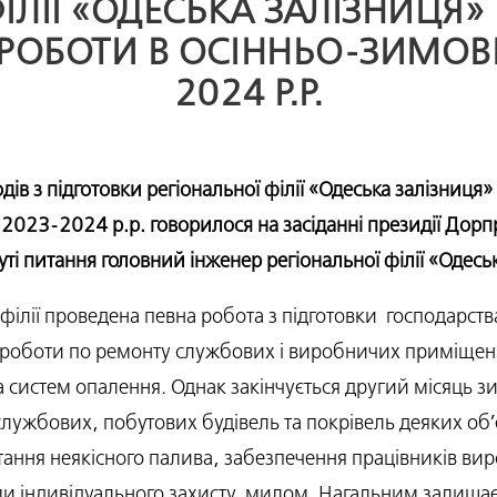
ІЛІЇ «ОДЕСЬКА ЗАЛІЗНИЦЯ
 РОБОТИ В ОСІННЬО-ЗИМОВ
2024 Р.Р.
в з підготовки регіональної філії «Одеська залізниця»
2023-2024 р.р. говорилося на засіданні президії Дорпр
 суті питання головний інженер регіональної філії «Одес
філії проведена певна робота з підготовки господарст
роботи по ремонту службових і виробничих приміщень
та систем опалення. Однак закінчується другий місяць зи
ужбових, побутових будівель та покрівель деяких об’є
итання неякісного палива, забезпечення працівників ви
ми індивідуального захисту, милом. Нагальним залишає