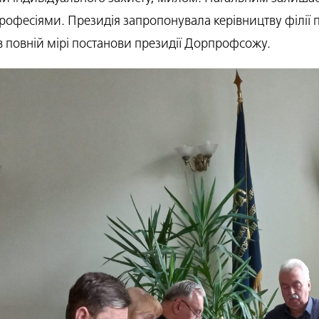
рофесіями. Президія запропонувала керівництву філії п
 в повній мірі постанови президії Дорпрофсожу.