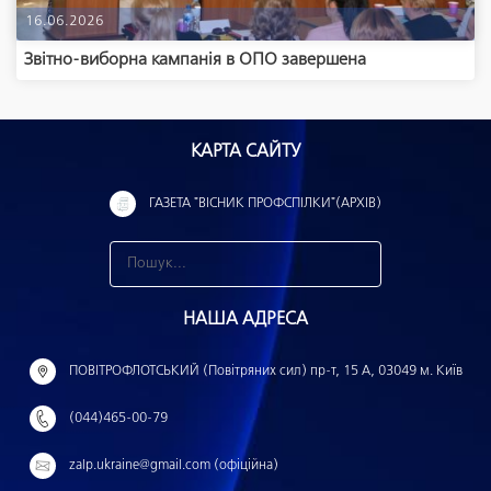
16.06.2026
Звітно-виборна кампанія в ОПО завершена
КАРТА САЙТУ
ГАЗЕТА "ВІСНИК ПРОФСПІЛКИ"(АРХІВ)
З
н
НАША АДРЕСА
а
й
ПОВІТРОФЛОТСЬКИЙ (Повітряних сил) пр-т, 15 А, 03049 м. Київ
т
(044)465-00-79
и
:
zalp.ukraine@gmail.com (офіційна)