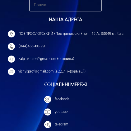
З
н
НАША АДРЕСА
а
й
ПОВІТРОФЛОТСЬКИЙ (Повітряних сил) пр-т, 15 А, 03049 м. Київ
т
(044)465-00-79
и
:
zalp.ukraine@gmail.com (офіційна)
visnykprof@gmail.com (відділ інформації)
СОЦІАЛЬНІ МЕРЕЖІ
facebook
youtube
telegram